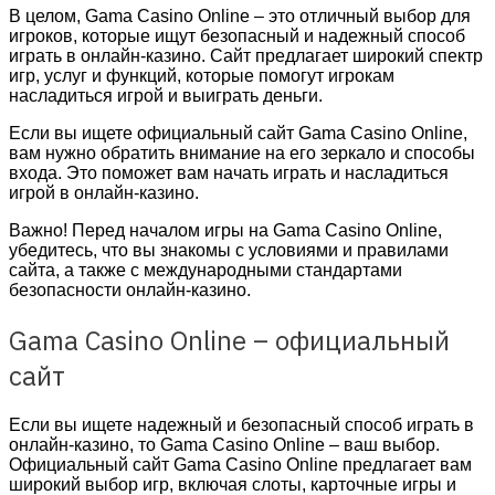
В целом, Gama Casino Online – это отличный выбор для
игроков, которые ищут безопасный и надежный способ
играть в онлайн-казино. Сайт предлагает широкий спектр
игр, услуг и функций, которые помогут игрокам
насладиться игрой и выиграть деньги.
Если вы ищете официальный сайт Gama Casino Online,
вам нужно обратить внимание на его зеркало и способы
входа. Это поможет вам начать играть и насладиться
игрой в онлайн-казино.
Важно! Перед началом игры на Gama Casino Online,
убедитесь, что вы знакомы с условиями и правилами
сайта, а также с международными стандартами
безопасности онлайн-казино.
Gama Casino Online – официальный
сайт
Если вы ищете надежный и безопасный способ играть в
онлайн-казино, то Gama Casino Online – ваш выбор.
Официальный сайт Gama Casino Online предлагает вам
широкий выбор игр, включая слоты, карточные игры и