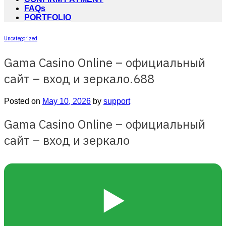
FAQs
PORTFOLIO
Uncategorized
Gama Casino Online – официальный
сайт – вход и зеркало.688
Posted on
May 10, 2026
by
support
Gama Casino Online – официальный
сайт – вход и зеркало
▶️