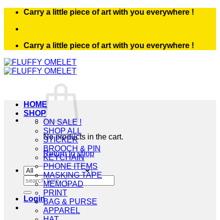
Skip
Carry a little piece of art with you everywhere !
to
content
Carry a little piece of art with you everywhere !
HOME
SHOP
ON SALE !
SHOP ALL
No products in the cart.
STICKER
BROOCH & PIN
Return to shop
KEYCHAIN
PHONE ITEMS
MASKING TAPE
Search
MEMOPAD
for:
PRINT
Login
BAG & PURSE
APPAREL
HAT