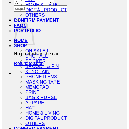
HOME & LIVING
Search
DIGITAL PRODUCT
for:
OTHERS
Cart
CONFIRM PAYMENT
FAQs
PORTFOLIO
HOME
SHOP
ON SALE !
No products in the cart.
SHOP ALL
STICKER
Return to shop
BROOCH & PIN
KEYCHAIN
PHONE ITEMS
MASKING TAPE
MEMOPAD
PRINT
BAG & PURSE
APPAREL
HAT
HOME & LIVING
DIGITAL PRODUCT
OTHERS
CONFIRM PAYMENT